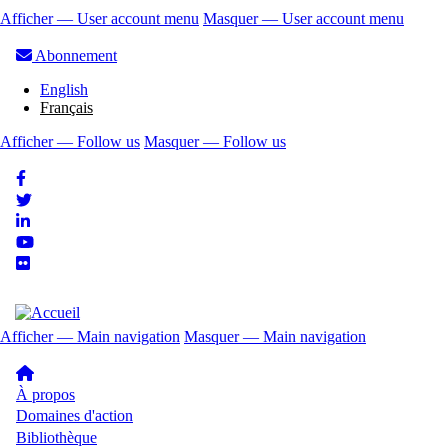
Aller
Afficher — User account menu
Masquer — User account menu
au
User
contenu
Abonnement
account
principal
English
menu
Français
Afficher — Follow us
Masquer — Follow us
Follow
us
Afficher — Main navigation
Masquer — Main navigation
Main
navigation
À propos
Domaines d'action
Bibliothèque