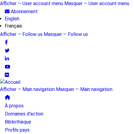
Aller
Afficher — User account menu
Masquer — User account menu
au
User
Abonnement
contenu
English
account
principal
Français
menu
Afficher — Follow us
Masquer — Follow us
Follow
us
Afficher — Main navigation
Masquer — Main navigation
Main
À propos
navigation
Domaines d'action
Bibliothèque
Profils pays