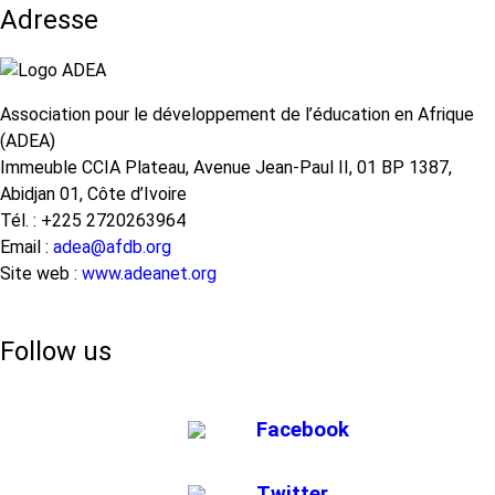
la
Adresse
qualification
et
les
compétences
Association pour le développement de l’éducation en Afrique
des
(ADEA)
enseignants
Immeuble CCIA Plateau, Avenue Jean-Paul II, 01 BP 1387,
du
Abidjan 01, Côte d’Ivoire
primaire
Tél. : +225 2720263964
en
Email :
adea@afdb.org
Afrique
Site web :
www.adeanet.org
subsaharienne
francophone
Follow us
Facebook
Twitter