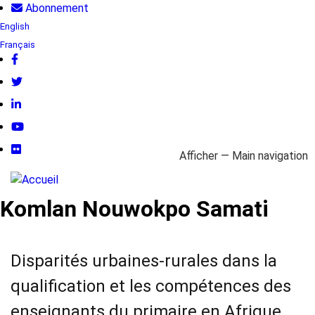
Aller
Abonnement
au
User
English
contenu
Français
account
principal
menu
Follow
us
Afficher — Main navigation
Main
À propos
Domaines d'action
Bibliothèque
Profils pays
navigation
Komlan Nouwokpo Samati
Disparités urbaines-rurales dans la
qualification et les compétences des
enseignants du primaire en Afrique