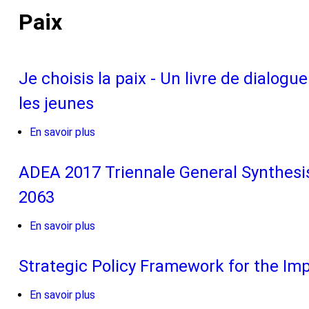
Paix
Je choisis la paix - Un livre de dialogu
les jeunes
En savoir plus
sur
Je
choisis
ADEA 2017 Triennale General Synthesis
la
2063
paix
-
En savoir plus
sur
Un
ADEA
livre
2017
Strategic Policy Framework for the I
de
Triennale
dialogue
General
En savoir plus
sur
interactif
Synthesis: