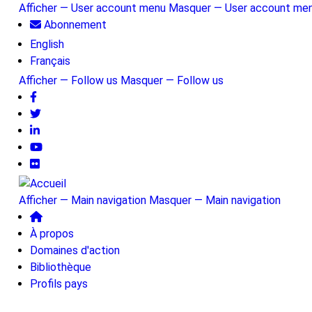
Aller
Afficher — User account menu
Masquer — User account me
au
Abonnement
User
contenu
English
account
principal
Français
menu
Afficher — Follow us
Masquer — Follow us
Follow
us
Afficher — Main navigation
Masquer — Main navigation
Main
À propos
navigation
Domaines d'action
Bibliothèque
Profils pays