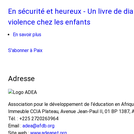
Strategic
sur
Revitalizing
Policy
la
En sécurité et heureux - Un livre de di
Education
Framework
prévention
violence chez les enfants
towards
for
et
the
the
la
En savoir plus
sur
2030
Implementation
gestion
En
Global
of
des
sécurité
Agenda
S'abonner à Paix
the
nouvelles
et
and
ADEA
formes
heureux
Africa’s
2017
de
-
Agenda
Triennale
violence
Adresse
Un
2063
Recommendations
chez
livre
les
de
jeunes
dialogue
Association pour le développement de l’éducation en Afriq
interactif
Immeuble CCIA Plateau, Avenue Jean-Paul II, 01 BP 1387, Ab
sur
Tél. : +225 2720263964
la
Email :
adea@afdb.org
prévention
Site web :
www.adeanet.org