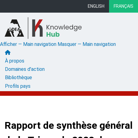
Aller
ENGLISH
FRANÇAIS
au
contenu
principal
Afficher — Main navigation
Masquer — Main navigation
Main
À propos
navigation
Domaines d'action
Bibliothèque
Profils pays
Rapport de synthèse général