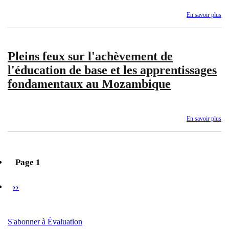
ges
En savoir plus
sur
de
Re
l'é
par
(S
les
du
Pleins feux sur l'achèvement de
pai
Ma
du
l'éducation de base et les apprentissages
Sy
fondamentaux au Mozambique
d’i
sur
la
ges
En savoir plus
sur
de
Ple
l’é
fe
(S
sur
du
l'a
Zi
Page 1
de
Pagination
l'é
Page
››
de
suivante
ba
et
les
S'abonner à Évaluation
app