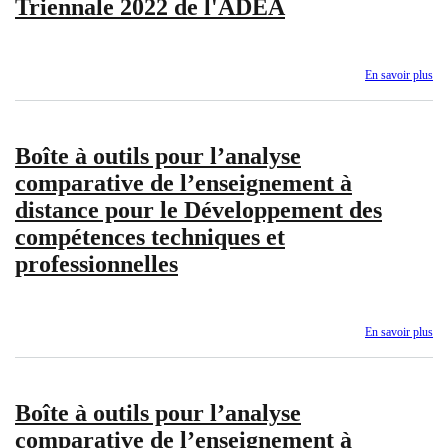
Triennale 2022 de l'ADEA
l’é
de
ba
et
En savoir plus
sur
app
Ra
fo
de
en
sy
Afr
Boîte à outils pour l’analyse
gén
20
de
comparative de l’enseignement à
:
la
né-
distance pour le Développement des
Tri
e
20
compétences techniques et
po
de
professionnelles
ap
l'
En savoir plus
sur
Boî
à
out
Boîte à outils pour l’analyse
po
l’a
comparative de l’enseignement à
co