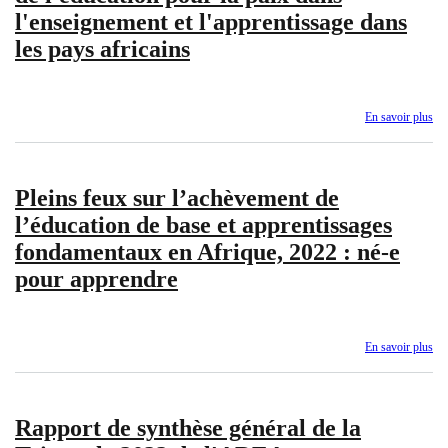
l'enseignement et l'apprentissage dans
les pays africains
En savoir plus
sur
Ra
d'é
sur
Pleins feux sur l’achèvement de
l'i
de
l’éducation de base et apprentissages
l'é
fondamentaux en Afrique, 2022 : né-e
po
la
pour apprendre
pai
da
l'e
et
En savoir plus
sur
l'a
Ple
da
fe
les
sur
pa
Rapport de synthèse général de la
l’
afr
de