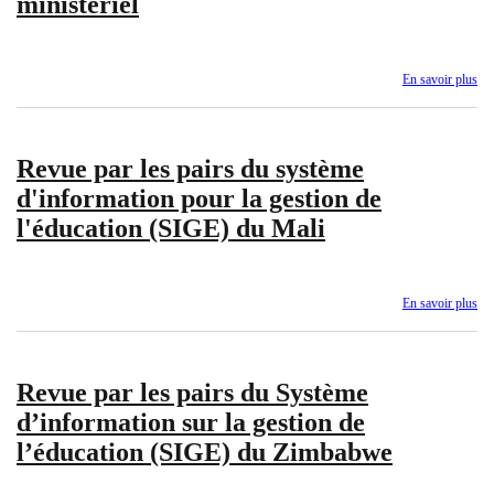
ministériel
en
tir
de
l’e
En savoir plus
sur
su
Ré
afr
de
l'I
Revue par les pairs du système
po
l'é
d'information pour la gestion de
de
l'éducation (SIGE) du Mali
l'a
fo
en
Af
En savoir plus
sur
(A
Re
-
par
Co
les
re
Revue par les pairs du Système
pai
min
du
d’information sur la gestion de
sy
l’éducation (SIGE) du Zimbabwe
d'i
po
la