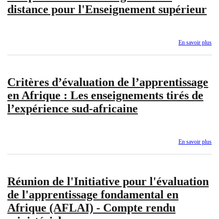
distance pour l'Enseignement supérieur
de
l’
à
dis
En savoir plus
sur
po
Boî
le
à
Dé
out
de
Critères d’évaluation de l’apprentissage
po
co
l’a
tec
en Afrique : Les enseignements tirés de
co
et
l’expérience sud-africaine
de
pro
l’
à
dis
En savoir plus
sur
po
Cri
l'
d’é
sup
de
Réunion de l'Initiative pour l'évaluation
l’a
en
de l'apprentissage fondamental en
Af
Afrique (AFLAI) - Compte rendu
:
Le