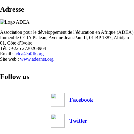
fo
Adresse
au
Mo
Association pour le développement de l’éducation en Afrique (ADEA)
Immeuble CCIA Plateau, Avenue Jean-Paul II, 01 BP 1387, Abidjan
01, Côte d’Ivoire
Tél. : +225 2720263964
Email :
adea@afdb.org
Site web :
www.adeanet.org
Follow us
Facebook
Twitter