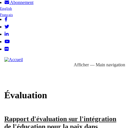
Abonnement
Aller
User
English
au
Français
account
contenu
menu
principal
Follow
us
Afficher — Main navigation
Main
À propos
Domaines d'action
Bibliothèque
Profils pays
navigation
Évaluation
Rapport d'évaluation sur l'intégration
de l'éducation pour la paix dans