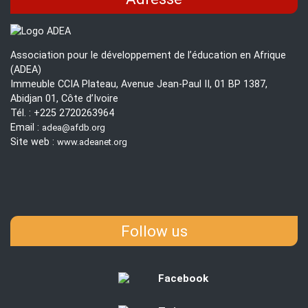
en
Afr
Association pour le développement de l’éducation en Afrique
(ADEA)
Immeuble CCIA Plateau, Avenue Jean-Paul II, 01 BP 1387,
Abidjan 01, Côte d’Ivoire
Tél. : +225 2720263964
Email :
adea@afdb.org
Site web :
www.adeanet.org
Follow us
Facebook