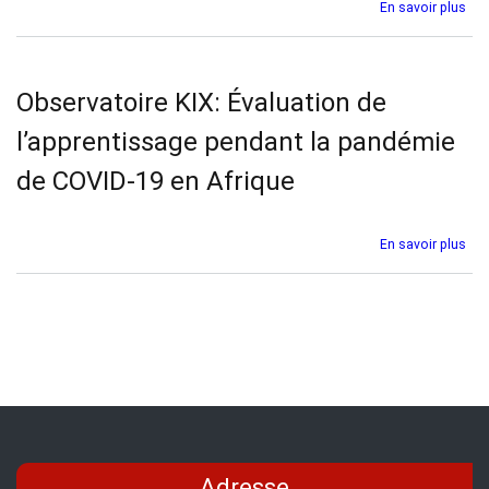
sur
En savoir plus
Obs
KIX:
Fin
de
Observatoire KIX: Évaluation de
l'é
en
l’apprentissage pendant la pandémie
Afr
pen
de COVID-19 en Afrique
la
pan
de
sur
En savoir plus
COV
Obs
19
KIX:
Éva
de
l’a
pen
la
pan
de
COV
19
Adresse