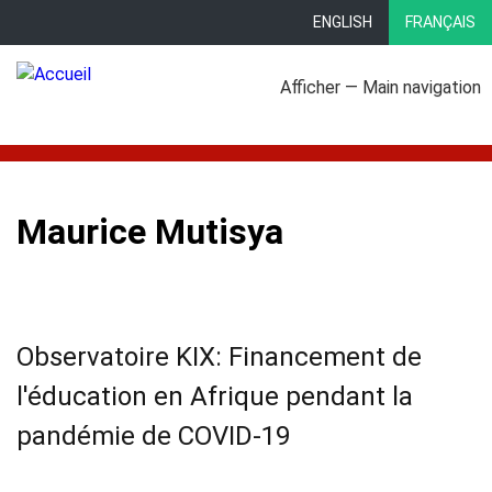
Aller
ENGLISH
FRANÇAIS
au
contenu
Afficher — Main navigation
principal
Main
À propos
Domaines d'action
Bibliothèque
Profils pays
navigation
Maurice Mutisya
Observatoire KIX: Financement de
l'éducation en Afrique pendant la
pandémie de COVID-19