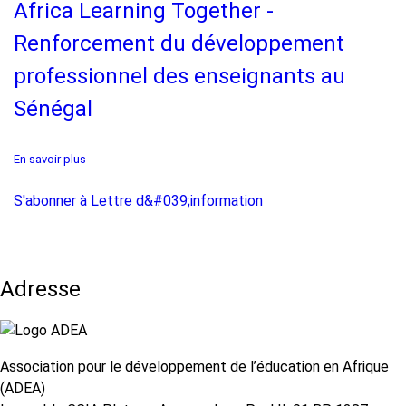
Africa Learning Together -
enseignants
pour
Renforcement du développement
améliorer
l'apprentissage
professionnel des enseignants au
fondamental
en
Sénégal
Afrique
En savoir plus
sur
Africa
Learning
S'abonner à Lettre d&#039;information
Together
-
Renforcement
du
développement
Adresse
professionnel
des
enseignants
au
Association pour le développement de l’éducation en Afrique
Sénégal
(ADEA)