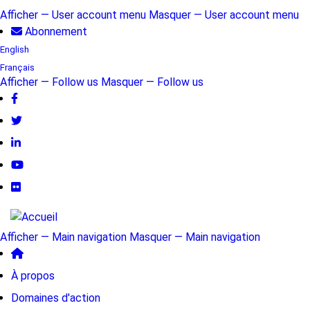
Aller
Afficher — User account menu
Masquer — User account menu
au
Abonnement
User
contenu
English
account
principal
Français
Afficher — Follow us
Masquer — Follow us
menu
Follow
us
Afficher — Main navigation
Masquer — Main navigation
Main
À propos
navigation
Domaines d'action