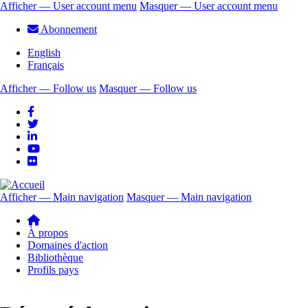
Aller
Afficher — User account menu
Masquer — User account menu
au
User
Abonnement
contenu
account
principal
English
menu
Français
Afficher — Follow us
Masquer — Follow us
Follow
us
Afficher — Main navigation
Masquer — Main navigation
Main
navigation
À propos
Domaines d'action
Bibliothèque
Profils pays