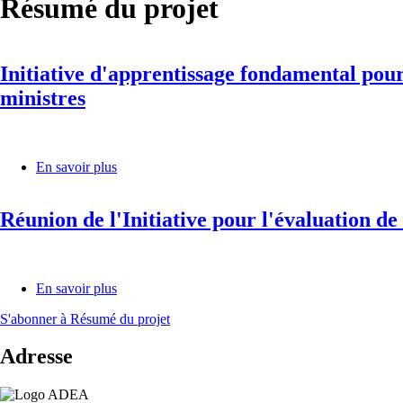
Résumé du projet
Initiative d'apprentissage fondamental po
ministres
En savoir plus
sur
Initiative
d'apprentissage
Réunion de l'Initiative pour l'évaluation 
fondamental
pour
la
transformation
menée
En savoir plus
sur
par
Réunion
le
S'abonner à Résumé du projet
de
gouvernement
l'Initiative
(FLIGHT)
Adresse
pour
-
l'évaluation
Résumé
de
exécutif
l'apprentissage