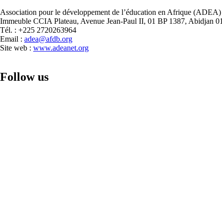
pour
fondamental
Association pour le développement de l’éducation en Afrique (ADEA)
les
en
Immeuble CCIA Plateau, Avenue Jean-Paul II, 01 BP 1387, Abidjan 01
ministres
Afrique
Tél. : +225 2720263964
(AFLAI)
Email :
adea@afdb.org
-
Site web :
www.adeanet.org
Compte
rendu
ministériel
Follow us