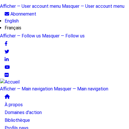
Aller
Afficher — User account menu
Masquer — User account menu
au
User
Abonnement
contenu
English
account
principal
Français
menu
Afficher — Follow us
Masquer — Follow us
Follow
us
Afficher — Main navigation
Masquer — Main navigation
Main
À propos
navigation
Domaines d'action
Bibliothèque
Profils pays