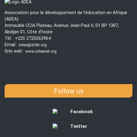
app
-
Association pour le développement de l’éducation en Afrique
Pro
(ADEA)
pilo
Immeuble CCIA Plateau, Avenue Jean-Paul II, 01 BP 1387,
en
Abidjan 01, Côte d’Ivoire
Nam
Tél. : +225 2720263964
Email :
adea@afdb.org
Site web :
www.adeanet.org
Follow us
Facebook
Twitter