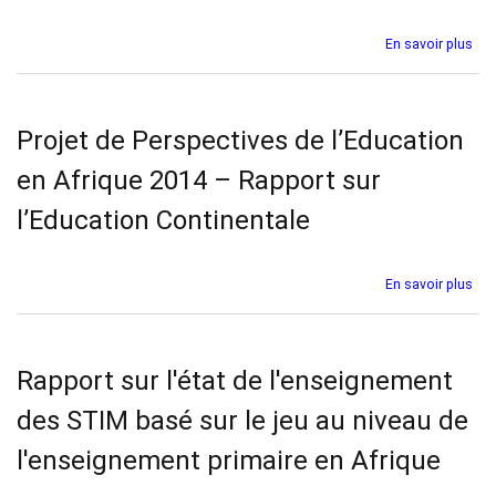
la
Co
lect
Éco
sur
En savoir plus
en
Rég
Pro
Afr
(CE
de
Per
de
Projet de Perspectives de l’Education
l’E
en
en Afrique 2014 – Rapport sur
Afr
201
l’Education Continentale
–
Uni
du
sur
En savoir plus
Mag
Pro
Ara
de
(UM
Per
de
Rapport sur l'état de l'enseignement
l’E
en
des STIM basé sur le jeu au niveau de
Afr
201
l'enseignement primaire en Afrique
–
Rap