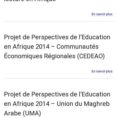
matièr
de
leader
sur
En savoir plus
scolai
Boî
en
à
Afriqu
out
:
-
Projet de Perspectives de l’Education
Un
Gui
résum
pou
en Afrique 2014 – Communautés
de
la
pratiq
for
Économiques Régionales (CEDEAO)
et
la
mis
sur
En savoir plus
en
Pro
œuv
de
des
Per
pol
de
Projet de Perspectives de l’Education
nat
l’E
du
en
en Afrique 2014 – Union du Maghreb
livr
Afr
et
201
Arabe (UMA)
de
–