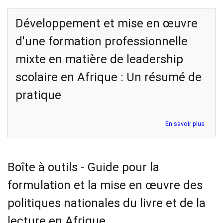
Développement et mise en œuvre
d'une formation professionnelle
mixte en matière de leadership
scolaire en Afrique : Un résumé de
pratique
sur
En savoir plus
Dével
et
mise
en
Boîte à outils - Guide pour la
œuvre
d'une
formulation et la mise en œuvre des
forma
profes
politiques nationales du livre et de la
mixte
en
lecture en Afrique