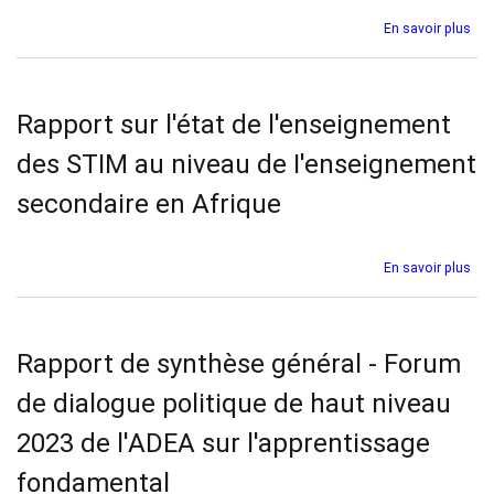
sur
sur
En savoir plus
l’E
Rap
Con
sur
l'ét
de
Rapport sur l'état de l'enseignement
l'e
des
des STIM au niveau de I'enseignement
ST
bas
secondaire en Afrique
sur
le
jeu
sur
En savoir plus
au
Rap
niv
sur
de
l'ét
l'e
de
Rapport de synthèse général - Forum
pri
l'e
en
des
de dialogue politique de haut niveau
Afr
ST
au
2023 de l'ADEA sur l'apprentissage
niv
de
fondamental