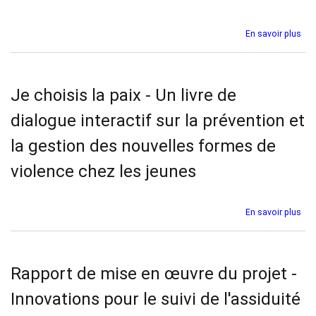
I'e
sec
en
sur
En savoir plus
Afr
Rap
de
syn
gén
Je choisis la paix - Un livre de
-
Fo
dialogue interactif sur la prévention et
de
dia
la gestion des nouvelles formes de
pol
de
violence chez les jeunes
hau
niv
202
sur
En savoir plus
de
Je
l'A
cho
sur
la
l'a
pai
Rapport de mise en œuvre du projet -
fon
-
Un
Innovations pour le suivi de l'assiduité
livr