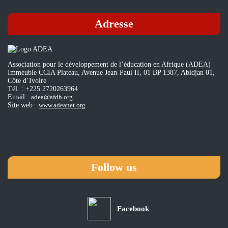
on
d’é
the
et
ana
Adresse
de
of
fo
sc
en
in
Af
18
Association pour le développement de l’éducation en Afrique (ADEA)
Af
Immeuble CCIA Plateau, Avenue Jean-Paul II, 01 BP 1387, Abidjan 01,
cou
Côte d’Ivoire
Tél. : +225 2720263964
Email :
adea@afdb.org
Site web :
www.adeanet.org
Follow us
Facebook