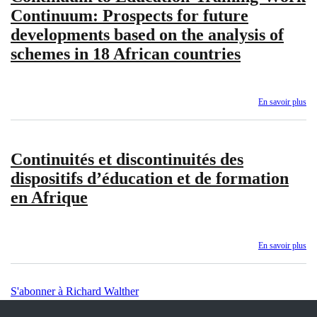
Continuum: Prospects for future
developments based on the analysis of
schemes in 18 African countries
En savoir plus
sur
Fr
the
Ed
Continuités et discontinuités des
Tra
Co
dispositifs d’éducation et de formation
to
en Afrique
Ed
Tra
Wo
Co
En savoir plus
sur
Pr
Con
for
et
fut
dis
S'abonner à Richard Walther
de
de
ba
dis