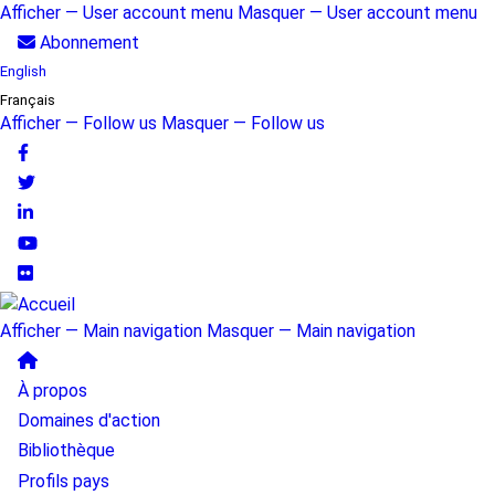
Aller
Afficher — User account menu
Masquer — User account menu
au
User
Abonnement
contenu
English
account
principal
Français
menu
Afficher — Follow us
Masquer — Follow us
Follow
us
Afficher — Main navigation
Masquer — Main navigation
Main
À propos
navigation
Domaines d'action
Bibliothèque
Profils pays