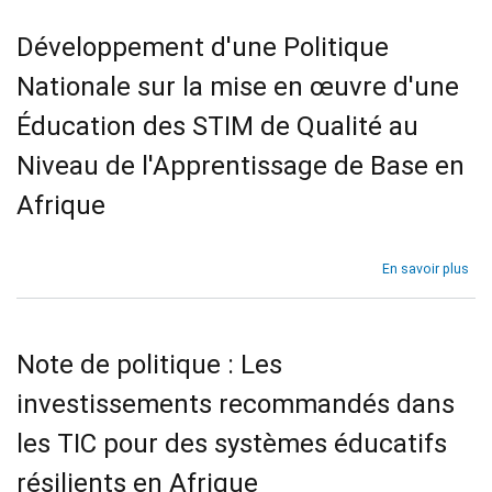
Développement d'une Politique
Nationale sur la mise en œuvre d'une
Éducation des STIM de Qualité au
Niveau de l'Apprentissage de Base en
Afrique
sur
En savoir plus
Dév
d'u
Pol
Nat
Note de politique : Les
sur
la
investissements recommandés dans
mis
en
les TIC pour des systèmes éducatifs
œuv
d'u
résilients en Afrique