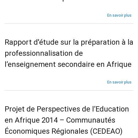
Édu
des
ST
sur
En savoir plus
de
Not
Qua
de
au
pol
Niv
:
Rapport d'étude sur la préparation à la
de
Les
l'A
inv
professionnalisation de
de
re
Bas
dan
l’enseignement secondaire en Afrique
en
les
Afr
TIC
pou
sur
En savoir plus
des
Rap
sys
d'é
édu
sur
rési
la
Projet de Perspectives de l’Education
en
pré
Afr
à
en Afrique 2014 – Communautés
la
pro
Économiques Régionales (CEDEAO)
de