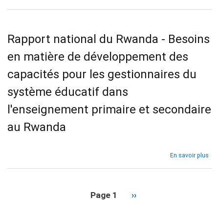
cap
Prio
pou
en
les
mat
res
de
Rapport national du Rwanda - Besoins
de
cap
sys
de
en matière de développement des
dan
lea
l'e
et
capacités pour les gestionnaires du
pré-
de
sup
ges
système éducatif dans
au
dan
Gh
l'enseignement primaire et secondaire
les
sys
au Rwanda
d'e
pri
et
sec
sur
En savoir plus
en
Rap
Afr
nat
sub
du
Rw
Page 1
Page
››
-
Pagination
suivante
Bes
en