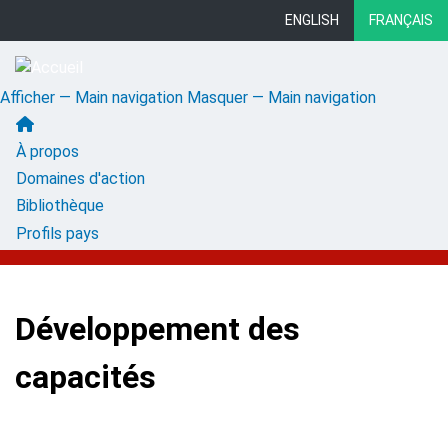
Aller
ENGLISH
FRANÇAIS
au
contenu
principal
Afficher — Main navigation
Masquer — Main navigation
Main
À propos
navigation
Domaines d'action
Bibliothèque
Profils pays
Développement des
capacités