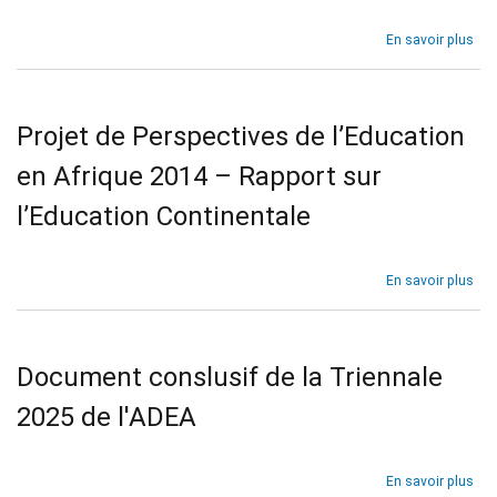
l’e
sec
sur
En savoir plus
en
Pro
Afr
de
Per
de
Projet de Perspectives de l’Education
l’E
en
en Afrique 2014 – Rapport sur
Afr
201
l’Education Continentale
–
Co
Éco
sur
En savoir plus
Rég
Pro
(CE
de
Per
de
Document conslusif de la Triennale
l’E
en
2025 de l'ADEA
Afr
201
–
sur
En savoir plus
Rap