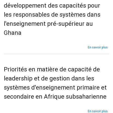
lea
développement des capacités pour
au
niv
les responsables de systèmes dans
des
l'enseignement pré-supérieur au
sys
édu
Ghana
dan
l'e
pri
et
sur
En savoir plus
sec
Rap
dan
nat
les
du
pay
Gh
Priorités en matière de capacité de
à
-
faib
Déf
leadership et de gestion dans les
rev
et
et
prio
systèmes d'enseignement primaire et
à
en
rev
mat
secondaire en Afrique subsaharienne
int
de
infé
dév
des
sur
En savoir plus