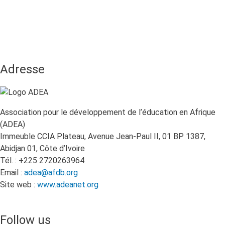
mat
de
dév
des
cap
pou
Adresse
les
ges
du
sys
édu
Association pour le développement de l’éducation en Afrique
dan
(ADEA)
l'e
pri
Immeuble CCIA Plateau, Avenue Jean-Paul II, 01 BP 1387,
et
Abidjan 01, Côte d’Ivoire
sec
Tél. : +225 2720263964
au
Email :
adea@afdb.org
Rw
Site web :
www.adeanet.org
Follow us