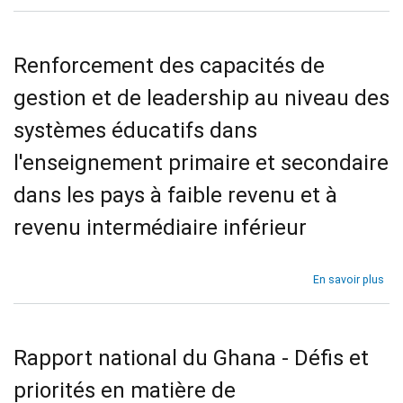
Do
sur
con
l’E
de
Con
la
Renforcement des capacités de
Tri
202
gestion et de leadership au niveau des
de
l'A
systèmes éducatifs dans
l'enseignement primaire et secondaire
dans les pays à faible revenu et à
revenu intermédiaire inférieur
sur
En savoir plus
Ren
des
cap
de
Rapport national du Ghana - Défis et
ges
et
priorités en matière de
de