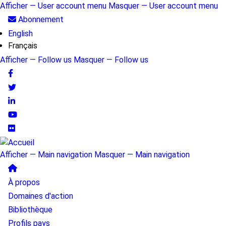
Aller
Afficher — User account menu
Masquer — User account menu
au
User
Abonnement
contenu
English
account
principal
Français
menu
Afficher — Follow us
Masquer — Follow us
Follow
us
Afficher — Main navigation
Masquer — Main navigation
Main
À propos
navigation
Domaines d'action
Bibliothèque
Profils pays