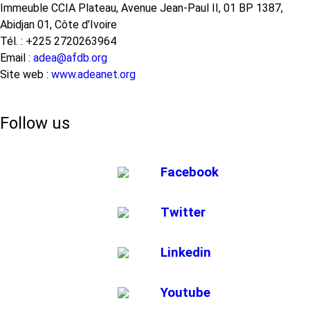
de
Immeuble CCIA Plateau, Avenue Jean-Paul II, 01 BP 1387,
l'ADEA
Abidjan 01, Côte d’Ivoire
sur
Tél. : +225 2720263964
l'apprentissage
Email :
adea@afdb.org
fondamental
Site web :
www.adeanet.org
Follow us
Facebook
Twitter
Linkedin
Youtube