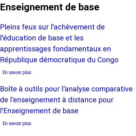
Enseignement de base
Pleins feux sur l'achèvement de
l'éducation de base et les
apprentissages fondamentaux en
République démocratique du Congo
En savoir plus
sur
Pleins
feux
Boîte à outils pour l’analyse comparative
sur
de l’enseignement à distance pour
l'achèvement
de
l'Enseignement de base
l'éducation
En savoir plus
de
sur
base
Boîte