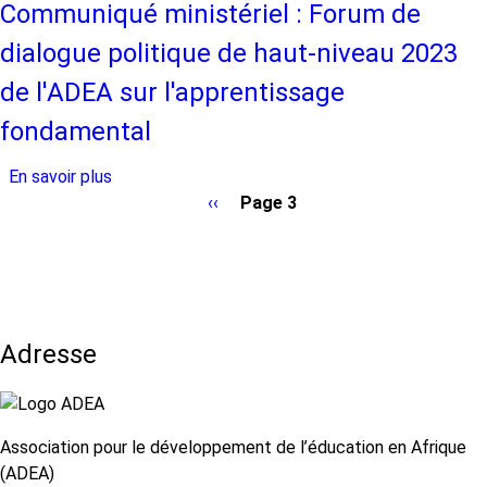
et
à
Communiqué ministériel : Forum de
les
outils
dialogue politique de haut-niveau 2023
apprentissages
pour
fondamentaux
l’analyse
de l'ADEA sur l'apprentissage
en
comparative
fondamental
République
de
démocratique
l’enseignement
En savoir plus
sur
du
à
Communiqué
Page
‹‹
Page 3
Congo
distance
Pagination
ministériel
précédente
pour
:
l'Enseignement
Forum
de
de
base
dialogue
Adresse
politique
de
haut-
niveau
Association pour le développement de l’éducation en Afrique
2023
(ADEA)