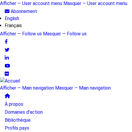
Aller
Afficher — User account menu
Masquer — User account menu
au
User
Abonnement
contenu
English
account
principal
Français
menu
Afficher — Follow us
Masquer — Follow us
Follow
us
Afficher — Main navigation
Masquer — Main navigation
Main
À propos
navigation
Domaines d'action
Bibliothèque
Profils pays