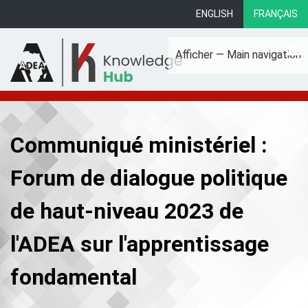
Aller
ENGLISH
FRANÇAIS
au
contenu
Afficher — Main navigation
principal
Main
À propos
Domaines d'action
Bibliothèque
Profils pays
navigation
Communiqué ministériel :
Forum de dialogue politique
de haut-niveau 2023 de
l'ADEA sur l'apprentissage
fondamental