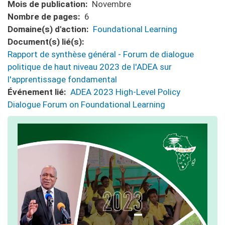
Mois de publication
Novembre
Nombre de pages
6
Domaine(s) d'action
Foundational Learning
Document(s) lié(s)
Rapport de synthèse général - Forum de dialogue
politique de haut niveau 2023 de l'ADEA sur
l'apprentissage fondamental
Événement lié
ADEA 2023 High-Level Policy
Dialogue Forum on Foundational Learning