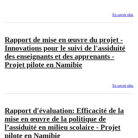
ni
de
En savoir plus
sur
I'e
Ra
sec
FL
en
20
Af
Rapport de mise en œuvre du projet -
-
Éc
Innovations pour le suivi de l'assiduité
sur
des enseignants et des apprenants -
l'a
fo
Projet pilote en Namibie
en
Af
pe
l'
En savoir plus
sur
de
Ra
l'é
de
20
mi
Rapport d'évaluation: Efficacité de la
en
œu
mise en œuvre de la politique de
du
l’assiduité en milieu scolaire - Projet
pro
-
pilote en Namibie