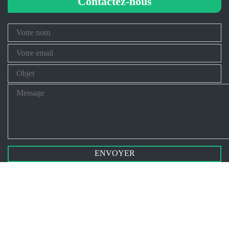
Contactez-nous
Your
Name
Your
Email
Subject
Message
ADEA © 2024. All
Privacy policy
|
Facebook policy
|
Flickr
Rights Reserved.
policy
|
Twitter policy
|
YouTube policy
|
Login