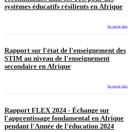
systèmes éducatifs résilients en Afrique
En savoir plus
sur
No
de
pol
Rapport sur l'état de l'enseignement des
:
Le
STIM au niveau de I'enseignement
inv
secondaire en Afrique
re
da
les
TI
En savoir plus
sur
po
Ra
de
sur
sy
l'ét
édu
Rapport FLEX 2024 - Échange sur
de
rés
l'e
en
l'apprentissage fondamental en Afrique
de
Af
pendant l'Année de l'éducation 2024
ST
au