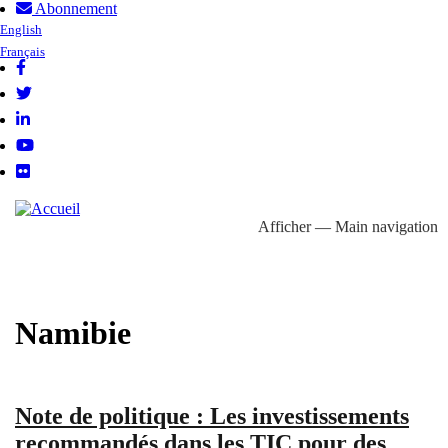
Abonnement
Aller
User
English
au
Français
account
contenu
menu
principal
Follow
us
Afficher — Main navigation
Main
À propos
Domaines d'action
Bibliothèque
Profils pays
navigation
Namibie
Note de politique : Les investissements
recommandés dans les TIC pour des