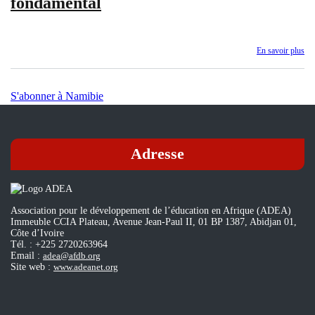
fondamental
Na
l’
et
l’a
à
En savoir plus
sur
dis
Co
pe
min
les
:
S'abonner à Namibie
cri
Fo
de
dia
pol
Adresse
de
hau
ni
20
Association pour le développement de l’éducation en Afrique (ADEA)
de
Immeuble CCIA Plateau, Avenue Jean-Paul II, 01 BP 1387, Abidjan 01,
l'
Côte d’Ivoire
sur
Tél. : +225 2720263964
l'a
Email :
adea@afdb.org
fo
Site web :
www.adeanet.org