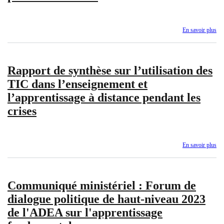
In
po
le
sui
En savoir plus
sur
de
Ra
l'a
d'é
de
Eff
ens
Rapport de synthèse sur l’utilisation des
de
et
la
TIC dans l’enseignement et
de
mi
l’apprentissage à distance pendant les
ap
en
-
œu
crises
Pro
de
pil
la
en
pol
Na
de
En savoir plus
sur
l’a
Ra
en
de
mil
sy
sco
Communiqué ministériel : Forum de
sur
-
l’u
dialogue politique de haut-niveau 2023
Pro
de
de l'ADEA sur l'apprentissage
pil
TI
en
da