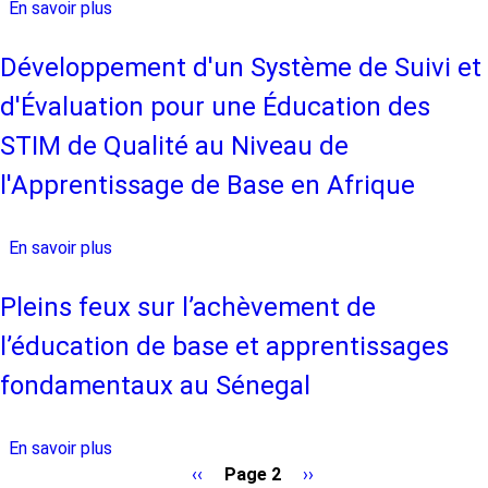
En savoir plus
sur
base
Pleins
et
feux
Développement d'un Système de Suivi et
les
sur
apprentissages
d'Évaluation pour une Éducation des
l’achèvement
fondamentaux
de
STIM de Qualité au Niveau de
au
l’éducation
Rwanda
l'Apprentissage de Base en Afrique
de
base
et
En savoir plus
sur
apprentissages
Développement
fondamentaux
d'un
Pleins feux sur l’achèvement de
au
Système
l’éducation de base et apprentissages
Ghana
de
Suivi
fondamentaux au Sénegal
et
d'Évaluation
En savoir plus
sur
pour
Pleins
Page
‹‹
Page 2
Page
››
une