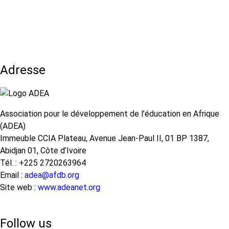
Pagination
feux
précédente
suivante
Éducation
sur
des
l’achèvement
STIM
de
de
l’éducation
Qualité
de
Adresse
au
base
Niveau
et
de
apprentissages
l'Apprentissage
Association pour le développement de l’éducation en Afrique
fondamentaux
de
(ADEA)
au
Base
Immeuble CCIA Plateau, Avenue Jean-Paul II, 01 BP 1387,
Sénegal
en
Abidjan 01, Côte d’Ivoire
Afrique
Tél. : +225 2720263964
Email :
adea@afdb.org
Site web :
www.adeanet.org
Follow us