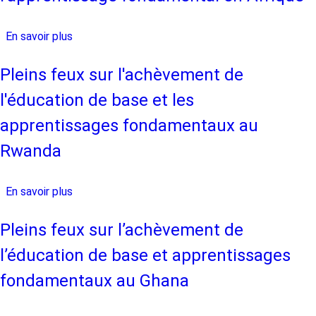
Ouganda
de
l'éducation
En savoir plus
sur
de
Équiper
base
les
Pleins feux sur l'achèvement de
et
enseignants
l'éducation de base et les
les
pour
apprentissages
améliorer
apprentissages fondamentaux au
fondamentaux
l'apprentissage
Rwanda
en
fondamental
Afrique
en
du
Afrique
En savoir plus
sur
Sud
Pleins
feux
Pleins feux sur l’achèvement de
sur
l’éducation de base et apprentissages
l'achèvement
de
fondamentaux au Ghana
l'éducation
de