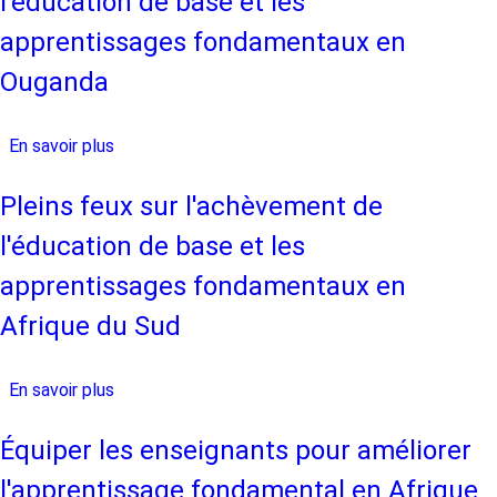
l'éducation de base et les
de
l'achèvement
COVID-
de
apprentissages fondamentaux en
19
l'éducation
Ouganda
de
base
et
En savoir plus
sur
les
Pleins
apprentissages
feux
Pleins feux sur l'achèvement de
fondamentaux
sur
l'éducation de base et les
en
l'achèvement
Zambie
de
apprentissages fondamentaux en
l'éducation
Afrique du Sud
de
base
et
En savoir plus
sur
les
Pleins
apprentissages
feux
Équiper les enseignants pour améliorer
fondamentaux
sur
l'apprentissage fondamental en Afrique
en
l'achèvement