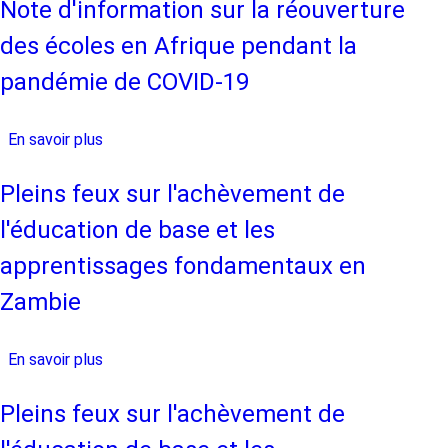
feux
Note d'information sur la réouverture
sur
des écoles en Afrique pendant la
l'achèvement
de
pandémie de COVID-19
l'éducation
de
En savoir plus
sur
base
Note
et
d'information
Pleins feux sur l'achèvement de
les
sur
apprentissages
l'éducation de base et les
la
fondamentaux
réouverture
apprentissages fondamentaux en
au
des
Mozambique
Zambie
écoles
en
Afrique
En savoir plus
sur
pendant
Pleins
la
feux
Pleins feux sur l'achèvement de
pandémie
sur