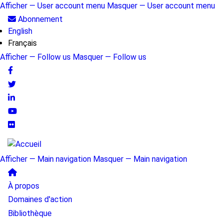
Aller
Afficher — User account menu
Masquer — User account menu
au
User
Abonnement
contenu
English
account
principal
Français
menu
Afficher — Follow us
Masquer — Follow us
Follow
us
Afficher — Main navigation
Masquer — Main navigation
Main
À propos
navigation
Domaines d'action
Bibliothèque