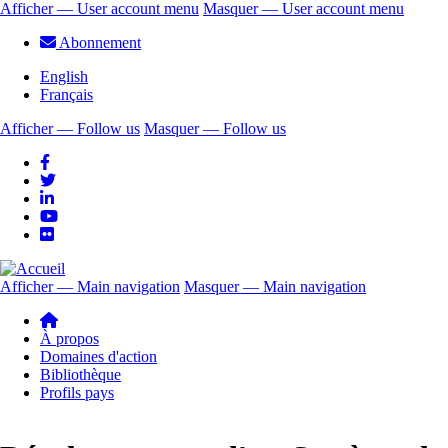
Aller
Afficher — User account menu
Masquer — User account menu
au
User
Abonnement
contenu
account
principal
English
menu
Français
Afficher — Follow us
Masquer — Follow us
Follow
us
Afficher — Main navigation
Masquer — Main navigation
Main
navigation
À propos
Domaines d'action
Bibliothèque
Profils pays