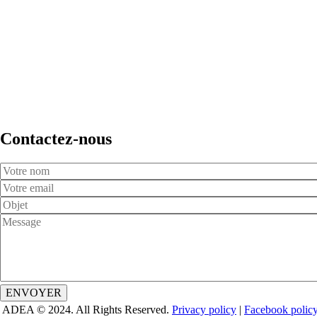
Contactez-nous
Your
Name
Your
Email
Subject
Message
ADEA © 2024. All Rights Reserved.
Privacy policy
|
Facebook polic