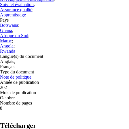
Suivi et évaluation
;
Assurance qualité
;
Apprentissage
Pays
Botswana
;
Ghana
;
Afrique du Sud
;
Maroc
;
Angola
;
Rwanda
Langue(s) du document
Anglais;
Français
Type du document
Note de politique
Année de publication
2021
Mois de publication
Octobre
Nombre de pages
8
Télécharger