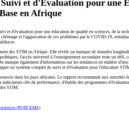
Suivi et d'Évaluation pour une 
 Base en Afrique
uivi et d'évaluation pour une éducation de qualité en sciences, de la te
le chômage et l'aggravation de ces problèmes par le COVID-19, entraînan
médiocre.
ement des STIM en Afrique. Elle révèle un manque de données longitudinal
tiques, l'accès universel à l'enseignement secondaire reste un défi, ce 
On manque également d'informations sur les tendances en matière d'inscr
opper un système complet de suivi et d'évaluation pour l'éducation STI
essources dans les pays africains. Le rapport recommande aux autorités é
s indicateurs clés de performance, d'établir des programmes d'évaluatio
t des STIM.
;
es sciences (PQIP-EMS)