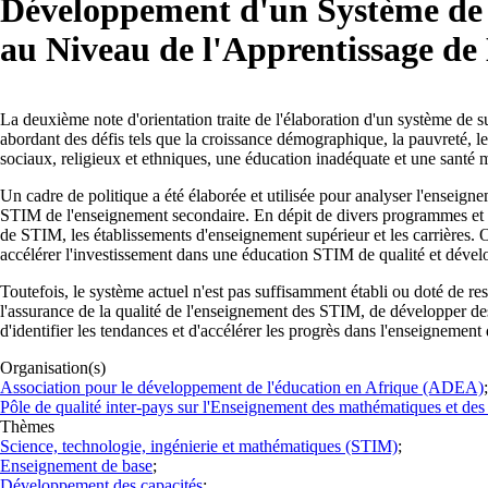
Développement d'un Système de 
au Niveau de l'Apprentissage de
La deuxième note d'orientation traite de l'élaboration d'un système de s
abordant des défis tels que la croissance démographique, la pauvreté, 
sociaux, religieux et ethniques, une éducation inadéquate et une santé 
Un cadre de politique a été élaborée et utilisée pour analyser l'enseign
STIM de l'enseignement secondaire. En dépit de divers programmes et poli
de STIM, les établissements d'enseignement supérieur et les carrières. 
accélérer l'investissement dans une éducation STIM de qualité et dével
Toutefois, le système actuel n'est pas suffisamment établi ou doté de r
l'assurance de la qualité de l'enseignement des STIM, de développer de
d'identifier les tendances et d'accélérer les progrès dans l'enseignemen
Organisation(s)
Association pour le développement de l'éducation en Afrique (ADEA)
Pôle de qualité inter-pays sur l'Enseignement des mathématiques et d
Thèmes
Science, technologie, ingénierie et mathématiques (STIM)
;
Enseignement de base
;
Développement des capacités
;