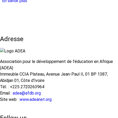
En savoir plus
sur
base
Boîte
en
à
Afrique
outils
pour
l’analyse
Adresse
comparative
de
l’enseignement
à
Association pour le développement de l’éducation en Afrique
distance
(ADEA)
pour
Immeuble CCIA Plateau, Avenue Jean-Paul II, 01 BP 1387,
l'Enseignement
Abidjan 01, Côte d’Ivoire
de
Tél. : +225 2720263964
base
Email :
adea@afdb.org
Site web :
www.adeanet.org