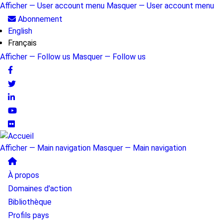
Aller
Afficher — User account menu
Masquer — User account menu
au
User
Abonnement
contenu
English
account
principal
Français
menu
Afficher — Follow us
Masquer — Follow us
Follow
us
Afficher — Main navigation
Masquer — Main navigation
Main
À propos
navigation
Domaines d'action
Bibliothèque
Profils pays