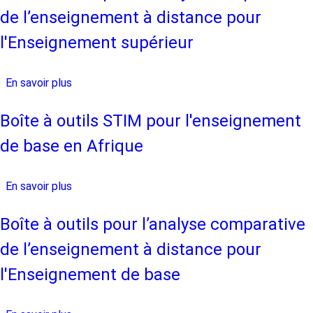
outils
de l’enseignement à distance pour
pour
l’analyse
l'Enseignement supérieur
comparative
de
En savoir plus
sur
l’enseignement
Boîte
à
à
Boîte à outils STIM pour l'enseignement
distance
outils
pour
de base en Afrique
pour
le
l’analyse
Développement
comparative
En savoir plus
sur
des
de
Boîte
compétences
l’enseignement
à
Boîte à outils pour l’analyse comparative
techniques
à
outils
et
de l’enseignement à distance pour
distance
STIM
professionnelles
pour
pour
l'Enseignement de base
l'Enseignement
l'enseignement
supérieur
de