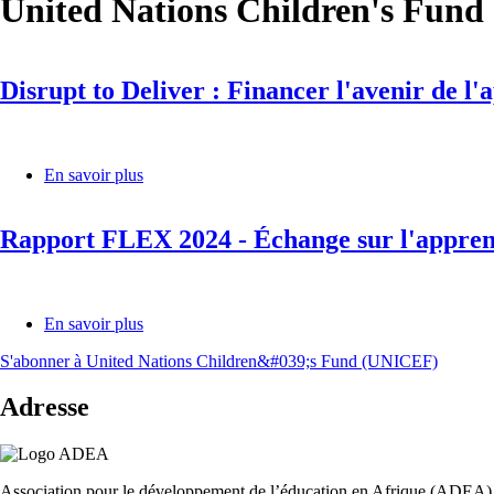
United Nations Children's Fun
Disrupt to Deliver : Financer l'avenir de
En savoir plus
sur
Disrupt
to
Rapport FLEX 2024 - Échange sur l'apprent
Deliver
:
Financer
l'avenir
de
En savoir plus
sur
l'apprentissage
Rapport
fondamental
S'abonner à United Nations Children&#039;s Fund (UNICEF)
FLEX
-
2024
Communiqué
Adresse
-
conjoint
Échange
de
sur
l'AGNU
l'apprentissage
2025
fondamental
Association pour le développement de l’éducation en Afrique (ADEA)