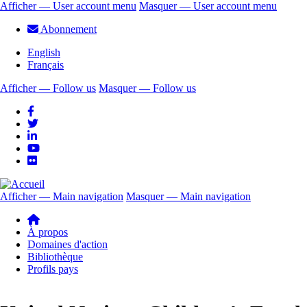
Aller
Afficher — User account menu
Masquer — User account menu
au
User
Abonnement
contenu
account
principal
English
menu
Français
Afficher — Follow us
Masquer — Follow us
Follow
us
Afficher — Main navigation
Masquer — Main navigation
Main
navigation
À propos
Domaines d'action
Bibliothèque
Profils pays