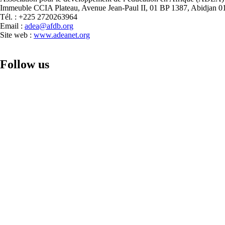
en
Immeuble CCIA Plateau, Avenue Jean-Paul II, 01 BP 1387, Abidjan 01
Afrique
Tél. : +225 2720263964
pendant
Email :
adea@afdb.org
l'Année
Site web :
www.adeanet.org
de
l'éducation
2024
Follow us