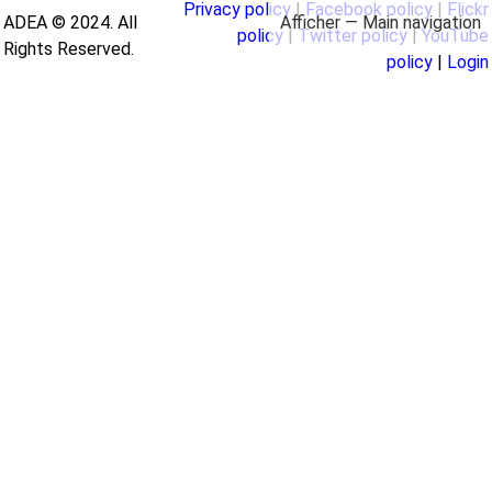
Privacy policy
|
Facebook policy
|
Flickr
Afficher — Main navigation
ADEA © 2024. All
Main
policy
|
Twitter policy
|
YouTube
Rights Reserved.
policy
|
Login
À propos
Domaines d'action
Bibliothèque
Profils pays
navigation