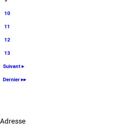
Page
10
Page
11
Page
12
Page
13
Page
Suivant ▸
suivante
Dernière
Dernier ▸▸
page
Adresse