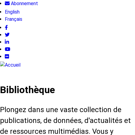
Abonnement
Aller
User
au
English
contenu
Français
account
principal
menu
Follow
us
Bibliothèque
Plongez dans une vaste collection de
publications, de données, d'actualités et
de ressources multimédias. Vous y