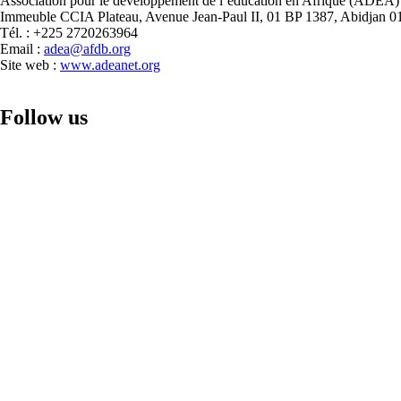
Association pour le développement de l’éducation en Afrique (ADEA)
Immeuble CCIA Plateau, Avenue Jean-Paul II, 01 BP 1387, Abidjan 01
Tél. : +225 2720263964
Email :
adea@afdb.org
Site web :
www.adeanet.org
Follow us