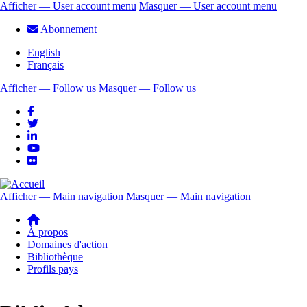
Aller
Afficher — User account menu
Masquer — User account menu
au
User
Abonnement
contenu
account
principal
English
menu
Français
Afficher — Follow us
Masquer — Follow us
Follow
us
Afficher — Main navigation
Masquer — Main navigation
Main
navigation
À propos
Domaines d'action
Bibliothèque
Profils pays