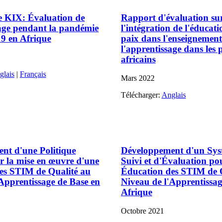
e KIX: Évaluation de
Rapport d'évaluation su
sage pendant la pandémie
l'intégration de l'éducat
9 en Afrique
paix dans l'enseignement
l'apprentissage dans les 
africains
glais
|
Français
Mars
2022
Télécharger:
Anglais
nt d'une Politique
Développement d'un Sys
r la mise en œuvre d'une
Suivi et d'Évaluation po
es STIM de Qualité au
Éducation des STIM de 
Apprentissage de Base en
Niveau de l'Apprentissag
Afrique
Octobre
2021