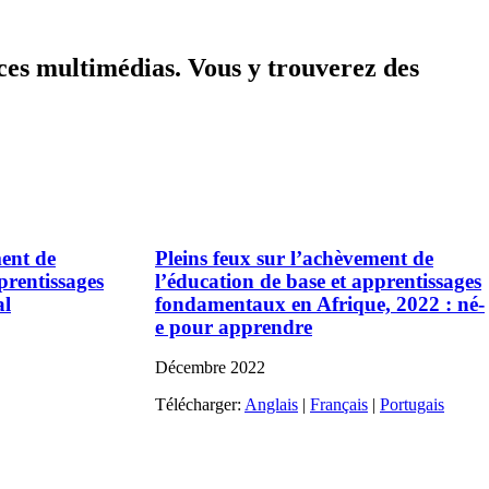
rces multimédias. Vous y trouverez des
ment de
Pleins feux sur l’achèvement de
prentissages
l’éducation de base et apprentissages
al
fondamentaux en Afrique, 2022 : né-
e pour apprendre
Décembre
2022
Télécharger:
Anglais
|
Français
|
Portugais