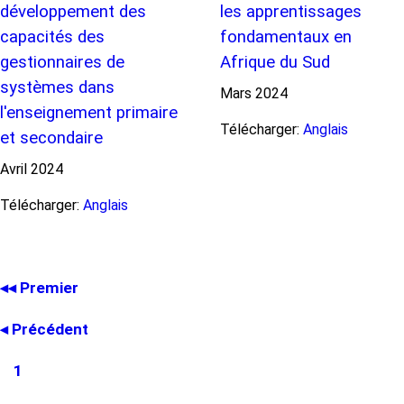
développement des
les apprentissages
capacités des
fondamentaux en
gestionnaires de
Afrique du Sud
systèmes dans
Mars
2024
l'enseignement primaire
Télécharger:
Anglais
et secondaire
Avril
2024
Télécharger:
Anglais
Première
◂◂ Premier
Pagination
page
Page
◂ Précédent
précédente
Page
1