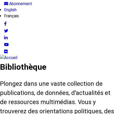
Aller
Abonnement
User
au
English
contenu
Français
account
principal
menu
Follow
us
Bibliothèque
Plongez dans une vaste collection de
publications, de données, d'actualités et
de ressources multimédias. Vous y
trouverez des orientations politiques, des