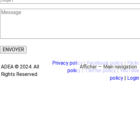
Message
Privacy policy
|
Facebook policy
|
Flickr
Afficher — Main navigation
ADEA © 2024. All
Main
policy
|
Twitter policy
|
YouTube
Rights Reserved.
policy
|
Login
À propos
Domaines d'action
Bibliothèque
Profils pays
navigation