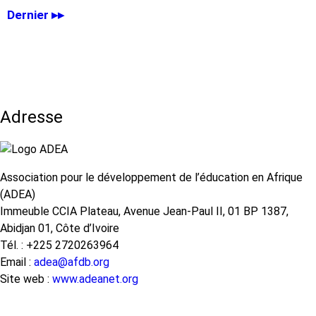
suivante
Dernière
Dernier ▸▸
page
Adresse
Association pour le développement de l’éducation en Afrique
(ADEA)
Immeuble CCIA Plateau, Avenue Jean-Paul II, 01 BP 1387,
Abidjan 01, Côte d’Ivoire
Tél. : +225 2720263964
Email :
adea@afdb.org
Site web :
www.adeanet.org