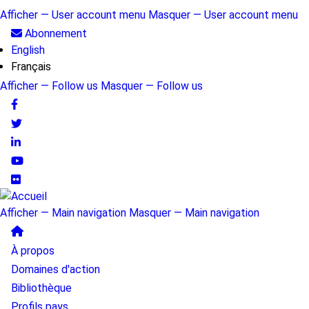
Aller
Afficher — User account menu
Masquer — User account menu
au
User
Abonnement
contenu
English
account
principal
Français
menu
Afficher — Follow us
Masquer — Follow us
Follow
us
Afficher — Main navigation
Masquer — Main navigation
Main
À propos
navigation
Domaines d'action
Bibliothèque
Profils pays