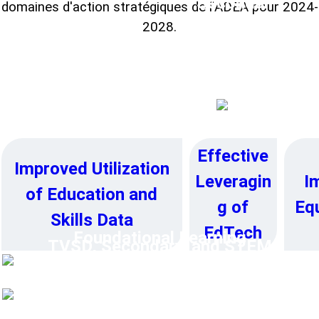
Secondar
domaines d'action stratégiques de l'ADEA pour 2024-
y, and
2028.
Education
Foundational
STEM
System
Learning
H
Education
➔
➔
➔
Resilienc
e
➔
Effective
Improved Utilization
I
Leveragin
of Education and
Equ
g of
Skills Data
EdTech
Foundational Learning
TVSD, Secondary, and STEM
Education
Higher Education